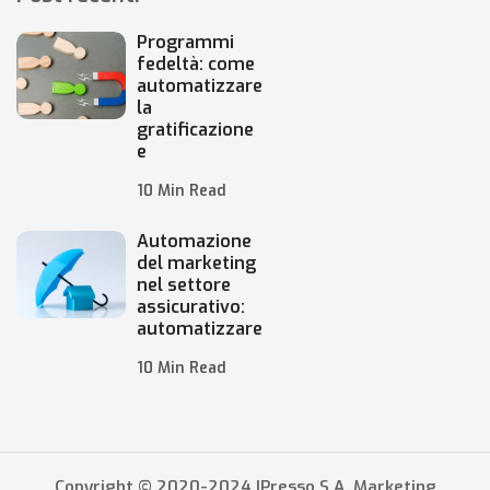
Programmi
fedeltà: come
automatizzare
la
gratificazione
e
10 Min Read
Automazione
del marketing
nel settore
assicurativo:
automatizzare
10 Min Read
Copyright © 2020-2024 IPresso S.A. Marketing