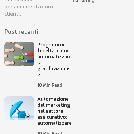
marketing
personalizzata con i
clienti.
Post recenti
Programmi
fedeltà: come
automatizzare
la
gratificazione
e
10 Min Read
Automazione
del marketing
nel settore
assicurativo:
automatizzare
10 Min Read