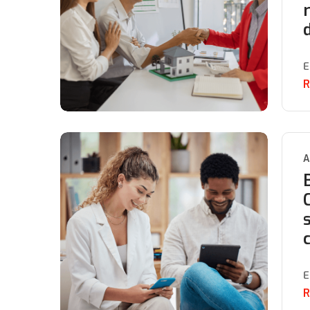
E
R
A
E
R