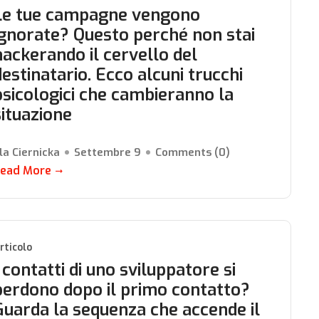
Le tue campagne vengono
ignorate? Questo perché non stai
hackerando il cervello del
destinatario. Ecco alcuni trucchi
psicologici che cambieranno la
situazione
la Ciernicka
Settembre 9
Comments (
0
)
ead More
rticolo
I contatti di uno sviluppatore si
perdono dopo il primo contatto?
Guarda la sequenza che accende il