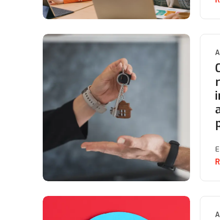
A
E
R
A