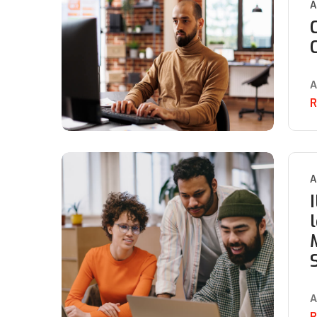
A
A
R
A
A
R