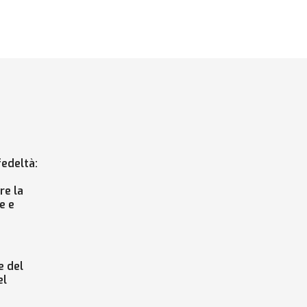
edeltà:
re la
e e
 del
el