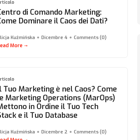
rticolo
Centro di Comando Marketing:
Come Dominare il Caos dei Dati?
licja Kuźmińska
Dicembre 4
Comments (
0
)
ead More
rticolo
Il Tuo Marketing è nel Caos? Come
le Marketing Operations (MarOps)
Mettono in Ordine il Tuo Tech
Stack e il Tuo Database
licja Kuźmińska
Dicembre 2
Comments (
0
)
ead More