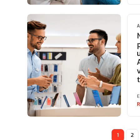
A
E
R
1
2