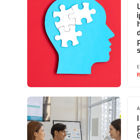
E
R
A