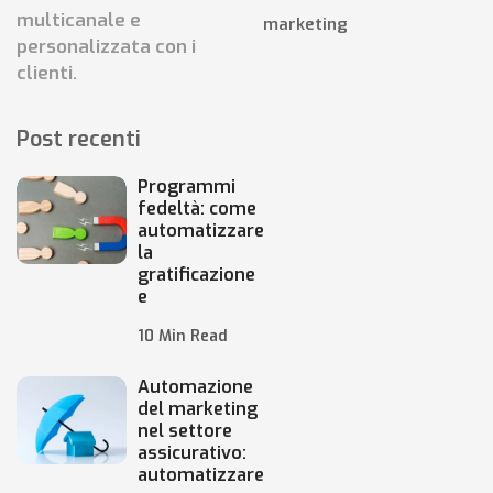
multicanale e
marketing
personalizzata con i
clienti.
Post recenti
Programmi
fedeltà: come
automatizzare
la
gratificazione
e
10 Min Read
Automazione
del marketing
nel settore
assicurativo:
automatizzare