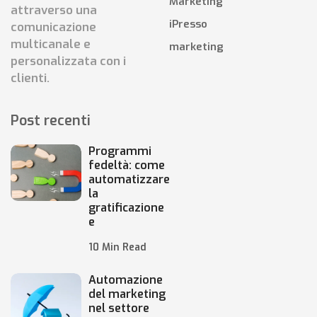
Marketing
attraverso una
iPresso
comunicazione
multicanale e
marketing
personalizzata con i
clienti.
Post recenti
Programmi
fedeltà: come
automatizzare
la
gratificazione
e
10 Min Read
Automazione
del marketing
nel settore