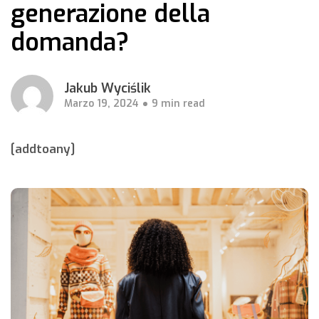
generazione della
domanda?
Jakub Wyciślik
Marzo 19, 2024
9 min read
[addtoany]