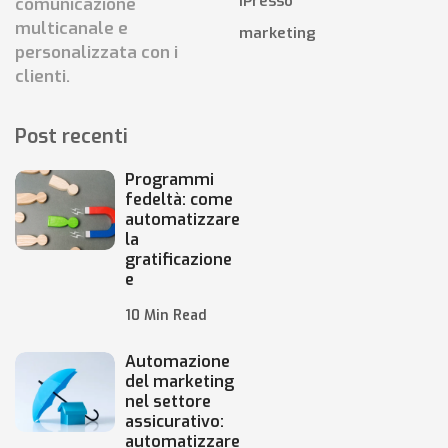
iPresso
comunicazione
multicanale e
marketing
personalizzata con i
clienti.
Post recenti
Programmi
fedeltà: come
automatizzare
la
gratificazione
e
10 Min Read
Automazione
del marketing
nel settore
assicurativo:
automatizzare