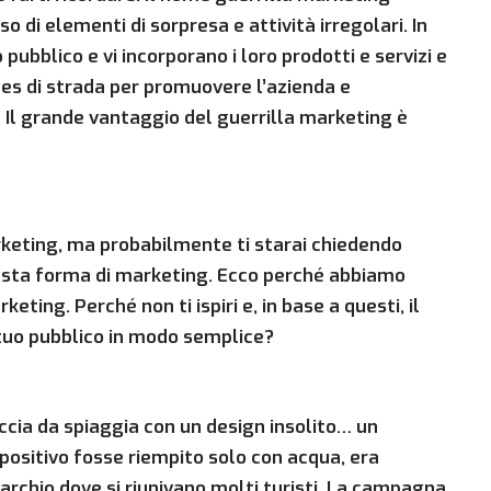
so di elementi di sorpresa e attività irregolari. In
o pubblico e vi incorporano i loro prodotti e servizi e
ales di strada per promuovere l’azienda e
i. Il grande vantaggio del guerrilla marketing è
arketing, ma probabilmente ti starai chiedendo
questa forma di marketing. Ecco perché abbiamo
eting. Perché non ti ispiri e, in base a questi, il
 tuo pubblico in modo semplice?
occia da spiaggia con un design insolito… un
spositivo fosse riempito solo con acqua, era
rchio dove si riunivano molti turisti. La campagna