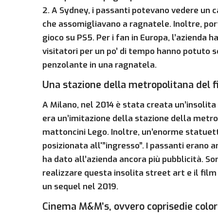
2. A Sydney, i passanti potevano vedere un 
che assomigliavano a ragnatele. Inoltre, por
gioco su PS5. Per i fan in Europa, l’azienda h
visitatori per un po’ di tempo hanno potuto 
penzolante in una ragnatela.
Una stazione della metropolitana del f
A Milano, nel 2014 è stata creata un’insolit
era un’imitazione della stazione della metr
mattoncini Lego. Inoltre, un’enorme statuett
posizionata all'”ingresso”. I passanti erano an
ha dato all’azienda ancora più pubblicità. So
realizzare questa insolita street art e il f
un sequel nel 2019.
Cinema M&M’s, ovvero coprisedie color