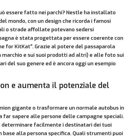
uò essere fatto nei parchi? Nestle ha installato
 del mondo, con un design che ricorda i famosi
iali o strade affollate potevano sedersi
pagna è stata progettata per essere coerente con
me for KitKat”. Grazie al potere del passaparola
archio e sui suoi prodotti ad altri) e alle foto sui
lari del suo genere ed è ancora oggi un esempio
on e aumenta il potenziale del
amion gigante o trasformare un normale autobus in
ena far sapere alle persone delle campagne speciali.
 determinare facilmente i destinatari dei tuoi
n base alla persona specifica. Quali strumenti puoi