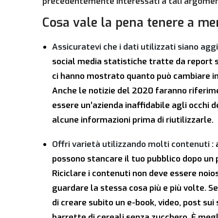
precedentemente interessati a tali argoment
Cosa vale la pena tenere a me
Assicuratevi che i dati utilizzati siano agg
social media statistiche tratte da report sc
ci hanno mostrato quanto può cambiare in
Anche le notizie del 2020 faranno riferim
essere un’azienda inaffidabile agli occhi d
alcune informazioni prima di riutilizzarle.
Offri varietà utilizzando molti contenuti
:
possono stancare il tuo pubblico dopo un 
Riciclare i contenuti non deve essere noi
guardare la stessa cosa più e più volte. Se
di creare subito un e-book, video, post sui
barrette di cereali senza zucchero. È me