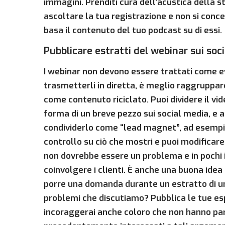
immagini. Prenditi cura dell’acustica della s
ascoltare la tua registrazione e non si concen
basa il contenuto del tuo podcast su di essi.
Pubblicare estratti del webinar sui soc
I webinar non devono essere trattati come ev
trasmetterli in diretta, è meglio raggruppar
come contenuto riciclato. Puoi dividere il vi
forma di un breve pezzo sui social media, e a
condividerlo come “lead magnet”, ad esempio. C
controllo su ciò che mostri e puoi modificare
non dovrebbe essere un problema e in pochi i
coinvolgere i clienti. È anche una buona ide
porre una domanda durante un estratto di un
problemi che discutiamo? Pubblica le tue e
incoraggerai anche coloro che non hanno par