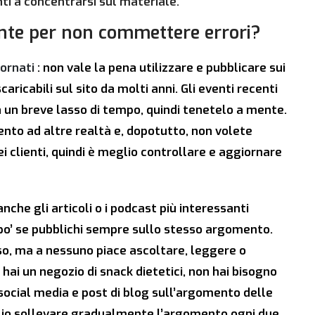
i a concentrarsi sul materiale.
nte per non commettere errori?
iornati
: non vale la pena utilizzare e pubblicare sui
aricabili sul sito da molti anni. Gli eventi recenti
 un breve lasso di tempo, quindi tenetelo a mente.
ento ad altre realtà e, dopotutto, non volete
ei clienti, quindi è meglio controllare e aggiornare
 anche gli articoli o i podcast più interessanti
po’ se pubblichi sempre sullo stesso argomento.
oso, ma a nessuno piace ascoltare, leggere o
 hai un negozio di snack dietetici, non hai bisogno
 social media e post di blog sull’argomento delle
glio sollevare gradualmente l’argomento ogni due