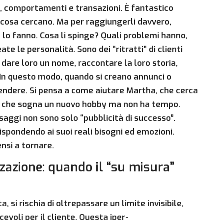
i, comportamenti e transazioni. È fantastico
, cosa cercano. Ma per raggiungerli davvero,
 lo fanno. Cosa li spinge? Quali problemi hanno,
 le personalità. Sono dei “ritratti” di clienti
uò dare loro un nome, raccontare la loro storia,
tà. In questo modo, quando si creano annunci o
vendere. Si pensa a come aiutare Martha, che cerca
om, che sogna un nuovo hobby ma non ha tempo.
aggi non sono solo “pubblicità di successo”.
rispondendo ai suoi reali bisogni ed emozioni.
ensi a tornare.
zzazione: quando il “su misura”
 si rischia di oltrepassare un limite invisibile,
voli per il cliente. Questa iper-