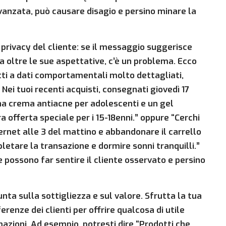
anzata, può causare disagio e persino minare la
 privacy del cliente: se il messaggio suggerisce
va oltre le sue aspettative, c’è un problema. Ecco
tti a dati comportamentali molto dettagliati,
 Nei tuoi recenti acquisti, consegnati giovedì 17
a crema antiacne per adolescenti e un gel
a offerta speciale per i 15-18enni.” oppure “Cerchi
ternet alle 3 del mattino e abbandonare il carrello
pletare la transazione e dormire sonni tranquilli.”
possono far sentire il cliente osservato e persino
unta sulla sottigliezza e sul valore. Sfrutta la tua
nze dei clienti per offrire qualcosa di utile
azioni. Ad esempio, potresti dire “Prodotti che