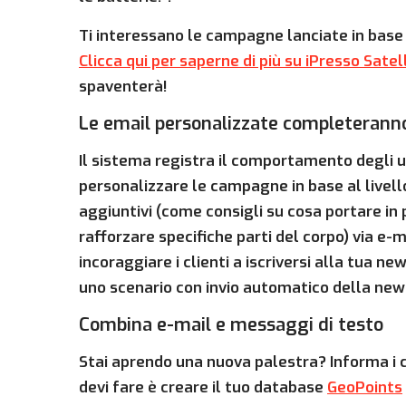
Ti interessano le campagne lanciate in base
Clicca qui per saperne di più su iPresso Satel
spaventerà!
Le email personalizzate completeranno
Il sistema registra il comportamento degli u
personalizzare le campagne in base al livello
aggiuntivi (come consigli su cosa portare in p
rafforzare specifiche parti del corpo) via e-ma
incoraggiare i clienti a iscriversi alla tua n
uno scenario con invio automatico della news
Combina e-mail e messaggi di testo
Stai aprendo una nuova palestra? Informa i c
devi fare è creare il tuo database
GeoPoints