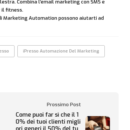
alestra. Combina l’email marketing con SMS e
il fitness.
di Marketing Automation possono aiutarti ad
resso
iPresso Automazione Del Marketing
Prossimo Post
Come puoi far sì che il 1
0% dei tuoi clienti migli
ori generi il 50% del tu