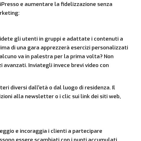
e iPresso e aumentare la fidelizzazione senza
rketing:
ividete gli utenti in gruppi e adattate i contenuti a
prima di una gara apprezzerà esercizi personalizzati
alcuno va in palestra per la prima volta? Non
i avanzati. Inviategli invece brevi video con
eri diversi dall’età o dal luogo di residenza. Il
ni alla newsletter o i clic sui link dei siti web,
ggio e incoraggia i clienti a partecipare
ssono essere scambiati con i punti accumulati.