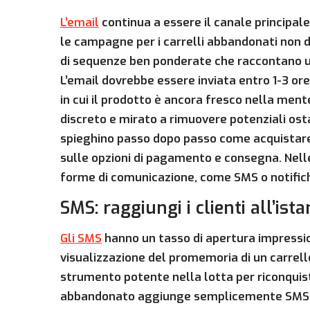
L’email
continua a essere il canale principale
le campagne per i carrelli abbandonati non d
di sequenze ben ponderate che raccontano un
L’email dovrebbe essere inviata entro 1-3 or
in cui il prodotto è ancora fresco nella men
discreto e mirato a rimuovere potenziali ostac
spieghino passo dopo passo come acquistare, 
sulle opzioni di pagamento e consegna. Nelle 
forme di comunicazione, come SMS o notific
SMS: raggiungi i clienti all’ista
Gli SMS
hanno un tasso di apertura impressio
visualizzazione del promemoria di un carrel
strumento potente nella lotta per riconquista
abbandonato aggiunge semplicemente SMS al