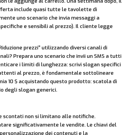
 non le aggiunge al carrello. Una settimana dopo, il
fferta include quasi tutte le tavolette di
amente uno scenario che invia messaggi a
cifiche e sensibili al prezzo). Il cliente legge
duzione prezzi” utilizzando diversi canali di
nali? Prepara uno scenario che invii un SMS a tutti
menticare i limiti di lunghezza: scrivi slogan specifici
nti attenti al prezzo, è fondamentale sottolineare
rmia 10 $ acquistando questo prodotto: scatola di
o degli slogan generici.
 e scontati non si limitano alle notifiche.
tare significativamente le vendite. Le chiavi del
personalizzazione dei contenuti e la