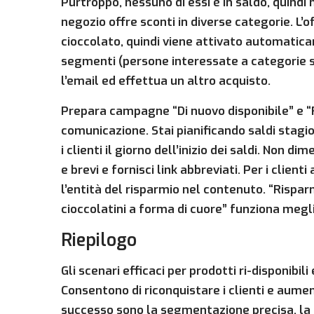
Purtroppo, nessuno di essi è in saldo, quindi
negozio offre sconti in diverse categorie. L’o
cioccolato, quindi viene attivato automatic
segmenti (persone interessate a categorie spe
l’email ed effettua un altro acquisto.
Prepara campagne “Di nuovo disponibile” e “Ri
comunicazione. Stai pianificando saldi stagio
i clienti il giorno dell’inizio dei saldi. Non di
e brevi e fornisci link abbreviati. Per i clie
l’entità del risparmio nel contenuto. “Rispa
cioccolatini a forma di cuore” funziona megli
Riepilogo
Gli scenari efficaci per prodotti ri-disponibili
Consentono di riconquistare i clienti e aumen
successo sono la segmentazione precisa, la 