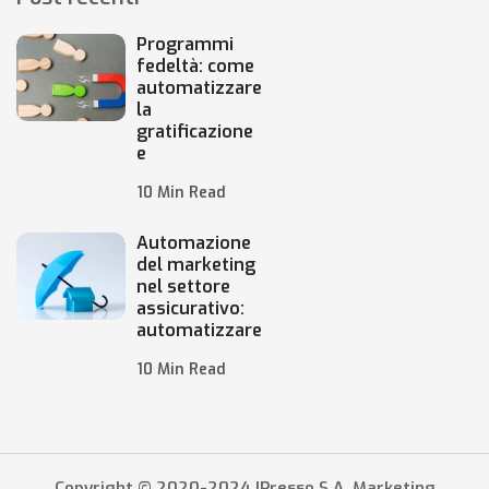
Programmi
fedeltà: come
automatizzare
la
gratificazione
e
10 Min Read
Automazione
del marketing
nel settore
assicurativo:
automatizzare
10 Min Read
Copyright © 2020-2024 IPresso S.A. Marketing