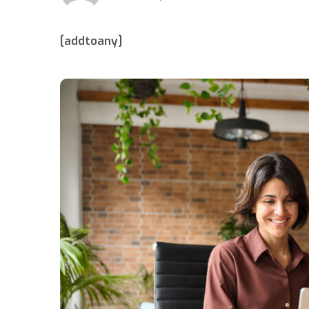
[addtoany]