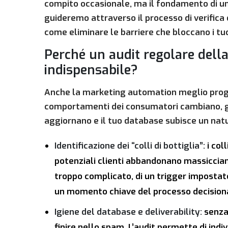
compito occasionale, ma il fondamento di una 
guideremo attraverso il processo di verific
come eliminare le barriere che bloccano i tuo
Perché un audit regolare dell
indispensabile?
Anche la marketing automation meglio proge
comportamenti dei consumatori cambiano, gli 
aggiornano e il tuo database subisce un nat
Identificazione dei “colli di bottiglia”:
i coll
potenziali clienti abbandonano massicciam
troppo complicato, di un trigger impostat
un momento chiave del processo decision
Igiene del database e deliverability:
senza 
finire nello spam. L’audit permette di indivi