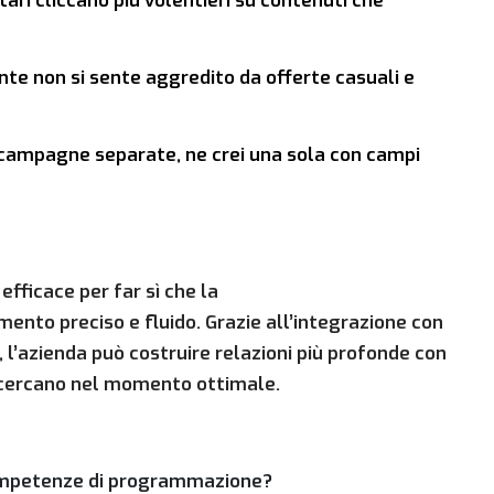
tari cliccano più volentieri su contenuti che
ente non si sente aggredito da offerte casuali e
i campagne separate, ne crei una sola con campi
 efficace per far sì che la
mento preciso e fluido. Grazie all’integrazione con
, l’azienda può costruire relazioni più profonde con
e cercano nel momento ottimale.
competenze di programmazione?