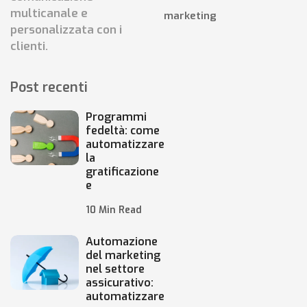
multicanale e
marketing
personalizzata con i
clienti.
Post recenti
Programmi
fedeltà: come
automatizzare
la
gratificazione
e
10 Min Read
Automazione
del marketing
nel settore
assicurativo:
automatizzare