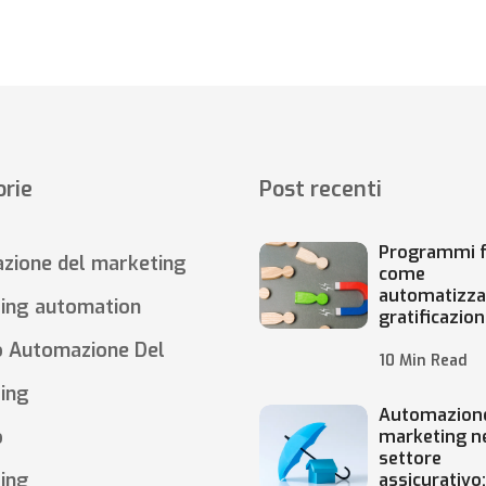
rie
Post recenti
Programmi f
zione del marketing
come
automatizza
ing automation
gratificazion
o Automazione Del
10 Min Read
ing
Automazione
o
marketing n
settore
ing
assicurativo: