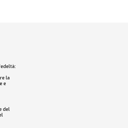
edeltà:
re la
e e
 del
el