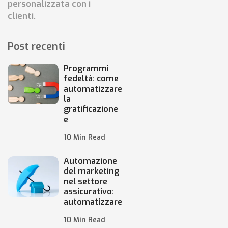
personalizzata con i
clienti.
Post recenti
Programmi
fedeltà: come
automatizzare
la
gratificazione
e
10 Min Read
Automazione
del marketing
nel settore
assicurativo:
automatizzare
10 Min Read