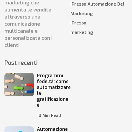
marketing che
iPresso Automazione Del
aumenta le vendite
Marketing
attraverso una
iPresso
comunicazione
multicanale e
marketing
personalizzata con i
clienti.
Post recenti
Programmi
fedeltà: come
automatizzare
la
gratificazione
e
10 Min Read
Automazione