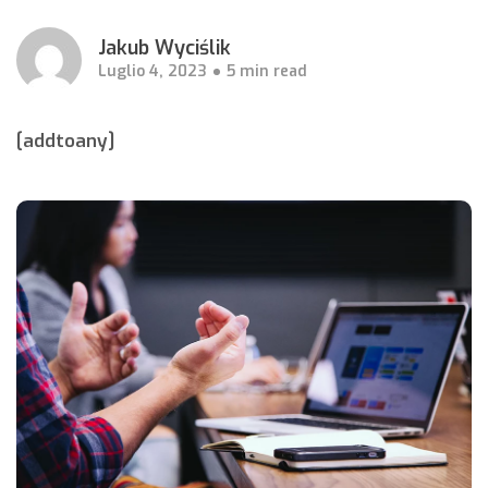
Jakub Wyciślik
Luglio 4, 2023
5 min read
[addtoany]