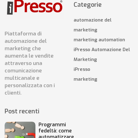
Categorie
automazione del
marketing
Piattaforma di
marketing automation
automazione del
marketing che
iPresso Automazione Del
aumenta le vendite
Marketing
attraverso una
iPresso
comunicazione
multicanale e
marketing
personalizzata con i
clienti.
Post recenti
Programmi
fedeltà: come
automatizzare