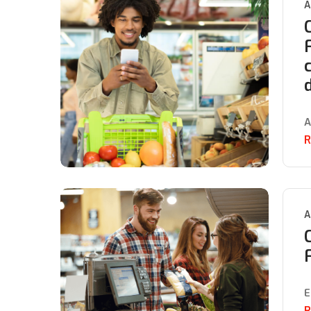
A
A
R
A
E
R