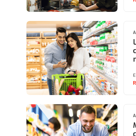
A
E
R
A