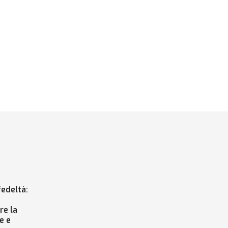
edeltà:
re la
e e