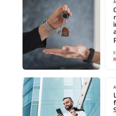
A
E
R
A