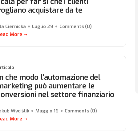
cala per far sì che i clienti
vogliano acquistare da te
la Ciernicka
Luglio 29
Comments (
0
)
ead More
rticolo
In che modo l’automazione del
marketing può aumentare le
conversioni nel settore finanziario
akub Wyciślik
Maggio 16
Comments (
0
)
ead More