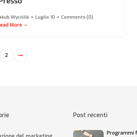
iPresso
akub Wyciślik
Luglio 10
Comments (
0
)
ead More
2
rie
Post recenti
Programmi f
zione del marketing