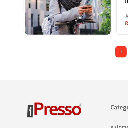
J
R
1
Catego
automa