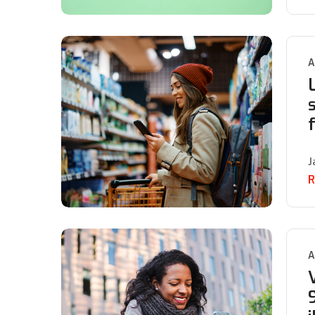
A
J
R
A