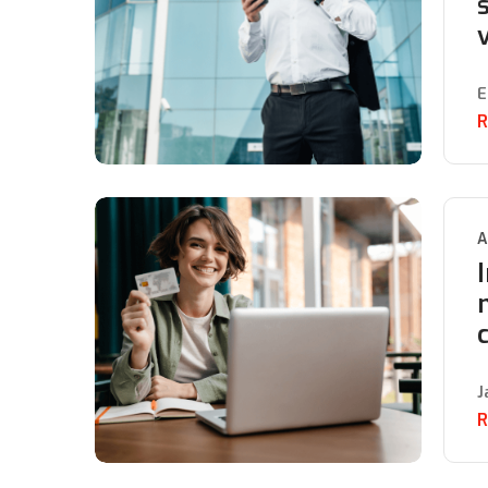
s
E
R
A
J
R