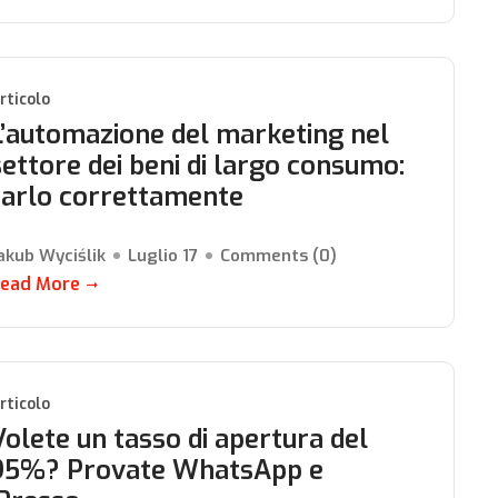
rticolo
L’automazione del marketing nel
settore dei beni di largo consumo:
farlo correttamente
akub Wyciślik
Luglio 17
Comments (
0
)
ead More
rticolo
Volete un tasso di apertura del
95%? Provate WhatsApp e