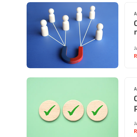
A
J
R
A
J
R