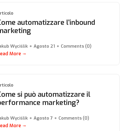
rticolo
Come automatizzare l’inbound
marketing
akub Wyciślik
Agosto 21
Comments (
0
)
ead More
rticolo
Come si può automatizzare il
performance marketing?
akub Wyciślik
Agosto 7
Comments (
0
)
ead More