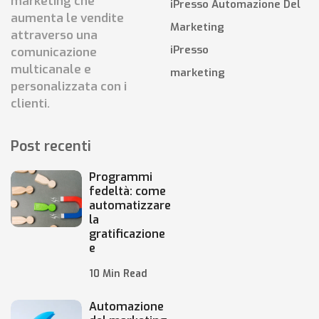
marketing che
iPresso Automazione Del
aumenta le vendite
Marketing
attraverso una
iPresso
comunicazione
multicanale e
marketing
personalizzata con i
clienti.
Post recenti
Programmi
fedeltà: come
automatizzare
la
gratificazione
e
10 Min Read
Automazione